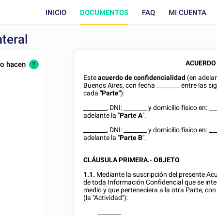
INICIO
DOCUMENTOS
FAQ
MI CUENTA
teral
ACUERDO 
lo hacen
?
Este
acuerdo de confidencialidad
(en adelan
Buenos Aires, con fecha
________
entre las si
cada
"Parte"
):
________
, DNI:
________
y domicilio físico en:
__
adelante la "
Parte A
".
________
, DNI:
________
y domicilio físico en:
__
adelante la "
Parte B
".
CLÁUSULA PRIMERA.- OBJETO
1.1.
Mediante la suscripción del presente A
de toda Información Confidencial que se int
medio y que perteneciera a la otra Parte, con
(la "Actividad"):
________