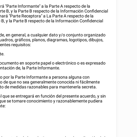
rá "Parte Informante" a la Parte A respecto de la
te B, y la Parte B respecto de la Información Confidencial
inará "Parte Receptora" a La Parte A respecto de la
 B, y la Parte B respecto de la Información Confidencial
de, en general, a cualquier dato y/o conjunto organizado
cuadros, gráficos, planos, diagramas, logotipos, dibujos,
entes requisitos:
te.
documento en soporte papel o electrónico o es expresado
entación de, la Parte Informante.
o por la Parte Informante a persona alguna con
ido de que no sea generalmente conocida ni fácilmente
jeto de medidas razonables para mantenerla secreta.
al que se entregará en función del presente acuerdo, y sin
la que se tomare conocimiento y razonablemente pudiera
nte: