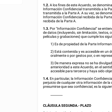
1.2.
A los fines de este Acuerdo, se denomina
Información Confidencial transmitida a la Par
transmitida a la Parte A. A su vez, se denom
Información Confidencial recibida de la Parte
recibida de la Parte A.
1.3.
Por "Información Confidencial" se entien
de datos (incluyendo, sin limitación, textos, 
películas y grabaciones) que cumple los sigui
1) Es de propiedad de la Parte Informan
2) Está contenida y es accesible en un 
oralmente o por gestos por, o en repres
3) De manera expresa no se ha divulgad
anterioridad a este Acuerdo, en el sent
accesible para terceros y haya sido ob
1.4.
En particular, la Información Confidenci
perjuicio de cualquier otra información de 
presumirse que sea confidencial, es la siguie
________
CLÁUSULA SEGUNDA.- PLAZO