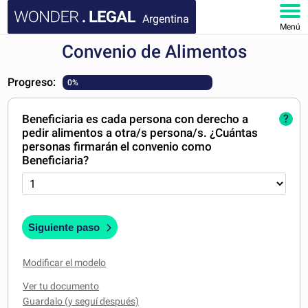
Argentina
Menú
Convenio de Alimentos
INICIO
Progreso:
0%
DOCUMENTOS
Beneficiaria es cada persona con derecho a
?
FAQ
pedir alimentos a otra/s persona/s. ¿Cuántas
personas firmarán el convenio como
MI CUENTA
Beneficiaria?
Siguiente paso
Modificar el modelo
Ver tu documento