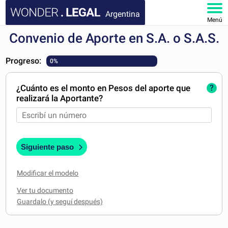
Argentina
Menú
Convenio de Aporte en S.A. o S.A.S.
INICIO
Progreso:
0%
DOCUMENTOS
¿Cuánto es el monto en Pesos del aporte que
?
FAQ
realizará la Aportante?
MI CUENTA
Siguiente paso
Modificar el modelo
Ver tu documento