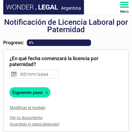
Argentina
Menú
Notificación de Licencia Laboral por
INICIO
Paternidad
DOCUMENTOS
Progreso:
0%
FAQ
¿En qué fecha comenzará la licencia por
paternidad?
MI CUENTA
Siguiente paso
Modificar el modelo
Ver tu documento