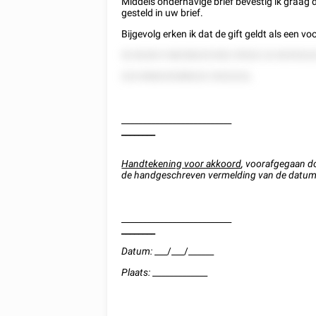
Middels onderhavige brief bevestig ik graag
gesteld in uw brief.
Bijgevolg erken ik dat de gift geldt als een 
52 8228 5 58258225 852 55522 22 8255222
222 858225288222 2522222,
__________________________
________
Handtekening voor akkoord
, voorafgegaan d
de handgeschreven vermelding van de datum 
__________________________
________
Datum:
___/___/______
Plaats:
_____________