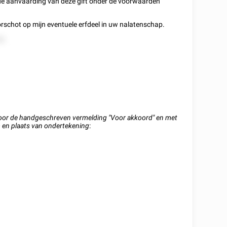
 de aanvaarding van deze gift onder de voorwaarden
voorschot op mijn eventuele erfdeel in uw nalatenschap.
2.
oor de handgeschreven vermelding "Voor akkoord" en met
en plaats van ondertekening
: