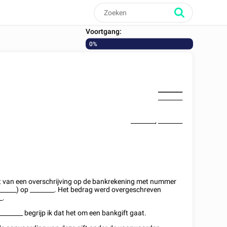
Voortgang:
0%
________
________
________
,
________
gst van een overschrijving op de bankrekening met nummer
______) op
________
. Het bedrag werd overgeschreven
_
.
________
begrijp ik dat het om een bankgift gaat.