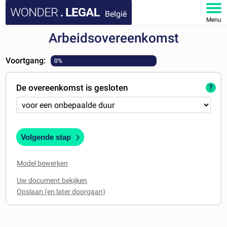
België
Menu
Arbeidsovereenkomst
HOME
Voortgang:
0%
DOCUMENTEN
De overeenkomst is gesloten
?
FAQ
MIJN ACCOUNT
Volgende stap
Model bewerken
Uw document bekijken