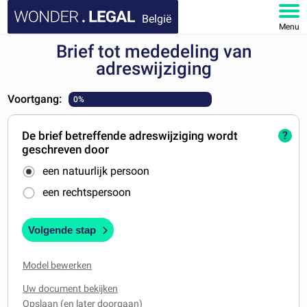
België
Menu
Brief tot mededeling van
HOME
adreswijziging
DOCUMENTEN
Voortgang:
0%
FAQ
De brief betreffende adreswijziging wordt
?
geschreven door
MIJN ACCOUNT
een natuurlijk persoon
een rechtspersoon
Volgende stap
Model bewerken
Uw document bekijken