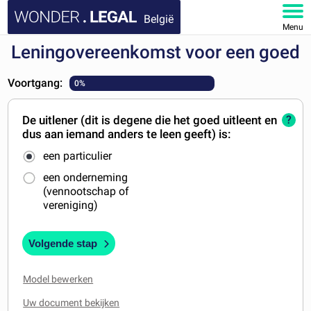
België
Menu
Leningovereenkomst voor een goed
HOME
Voortgang:
0%
DOCUMENTEN
De uitlener (dit is degene die het goed uitleent en
?
FAQ
dus aan iemand anders te leen geeft) is:
een particulier
MIJN ACCOUNT
een onderneming
(vennootschap of
vereniging)
Volgende stap
Model bewerken
Uw document bekijken