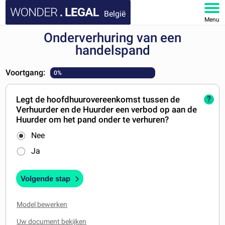
België
Menu
Onderverhuring van een
HOME
handelspand
DOCUMENTEN
Voortgang:
0%
FAQ
Legt de hoofdhuurovereenkomst tussen de
?
Verhuurder en de Huurder een verbod op aan de
MIJN ACCOUNT
Huurder om het pand onder te verhuren?
Nee
Ja
Volgende stap
Model bewerken
Uw document bekijken