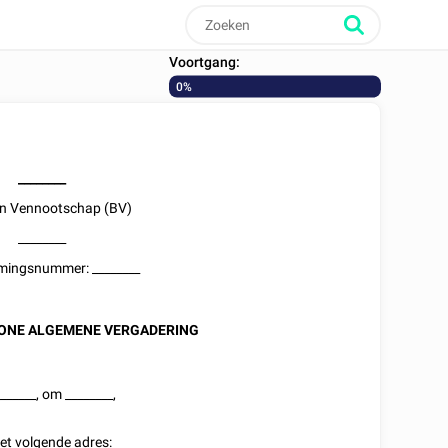
Voortgang:
0%
________
en Vennootschap (BV)
________
mingsnummer:
________
ONE ALGEMENE VERGADERING
______
, om
________
,
et volgende adres: