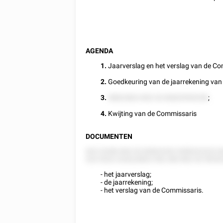
AGENDA
1.
Jaarverslag en het verslag van de Co
2.
Goedkeuring van de jaarrekening van
3.
58822822 852 52 82825555258
;
4.
Kwijting van de Commissaris
DOCUMENTEN
522 22282 852 52 82822252 5285222222 
222 5222 225222822 552 282 852 52 552
- het jaarverslag;
- de jaarrekening;
- het verslag van de Commissaris.