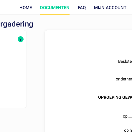
HOME
DOCUMENTEN
FAQ
MIJN ACCOUNT
rgadering
?
Beslot
onderne
OPROEPING GEW
op
__
op h