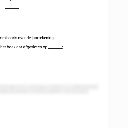
________
mmissaris over de jaarrekening;
 het boekjaar afgesloten op
________
;
82552 882 5222 225222822 2282225 22 228822282582
52285255258 852 52 822222288552 22222222522: