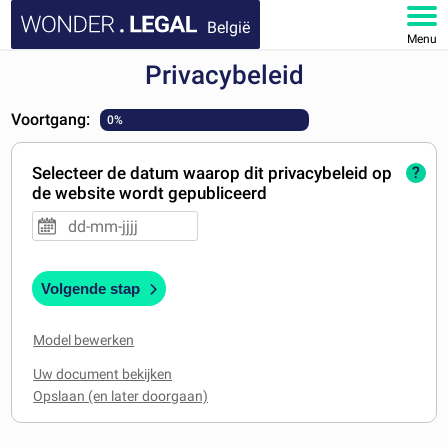
België
Menu
Privacybeleid
HOME
Voortgang:
0%
DOCUMENTEN
Selecteer de datum waarop dit privacybeleid op
?
FAQ
de website wordt gepubliceerd
MIJN ACCOUNT
Volgende stap
Model bewerken
Uw document bekijken