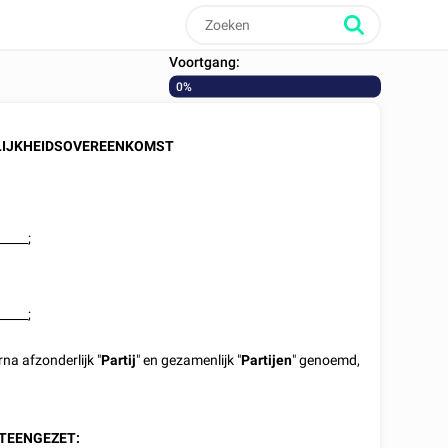
Voortgang:
0%
IJKHEIDSOVEREENKOMST
_____
;
_____
;
rna afzonderlijk "
Partij
" en gezamenlijk "
Partijen
" genoemd,
TEENGEZET: