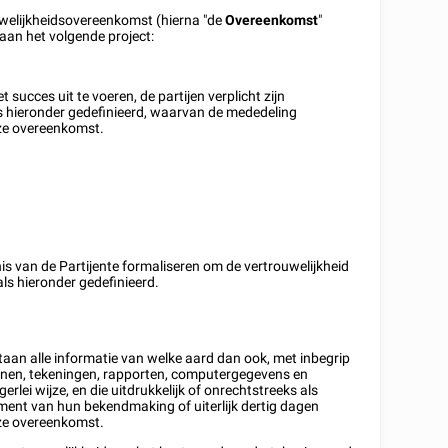
uwelijkheidsovereenkomst (hierna "de
Overeenkomst
"
an het volgende project:
cces uit te voeren, de partijen verplicht zijn
als hieronder gedefinieerd, waarvan de mededeling
ze overeenkomst.
is van de Partijente formaliseren om de vertrouwelijkheid
als hieronder gedefinieerd.
taan alle informatie van welke aard dan ook, met inbegrip
nnen, tekeningen, rapporten, computergegevens en
erlei wijze, en die uitdrukkelijk of onrechtstreeks als
ent van hun bekendmaking of uiterlijk dertig dagen
eze overeenkomst.