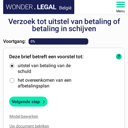
België
Menu
Verzoek tot uitstel van betaling of
HOME
betaling in schijven
DOCUMENTEN
Voortgang:
0%
FAQ
Deze brief betreft een voorstel tot:
?
uitstel van betaling van de
MIJN ACCOUNT
schuld
het overeenkomen van een
afbetalingsplan
Volgende stap
Model bewerken
Uw document bekijken