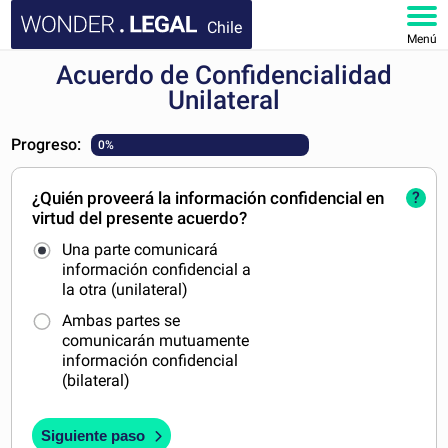
Chile
Menú
Acuerdo de Confidencialidad
INICIO
Unilateral
DOCUMENTOS
Progreso:
0%
FAQ
¿Quién proveerá la información confidencial en
?
virtud del presente acuerdo?
MI CUENTA
Una parte comunicará
información confidencial a
la otra (unilateral)
Ambas partes se
comunicarán mutuamente
información confidencial
(bilateral)
Siguiente paso