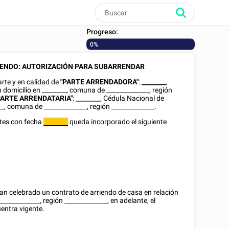
Progreso:
0%
IENDO: AUTORIZACIÓN PARA SUBARRENDAR
rte y en calidad de
"PARTE ARRENDADORA"
:
________
,
n domicilio en
________
, comuna de ______________, región
PARTE ARRENDATARIA"
:
________
,
Cédula Nacional de
__
, comuna de ______________, región ______________.
rtes con fecha
queda incorporado el siguiente
________
an celebrado un contrato de arriendo de
casa
en relación
____________, región ______________, en adelante, el
uentra vigente.