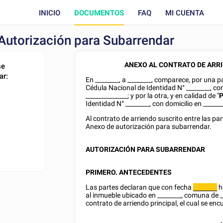
INICIO
DOCUMENTOS
FAQ
MI CUENTA
 Autorización para Subarrendar
ANEXO AL CONTRATO DE ARR
se
ar:
En
________
, a
________
, comparece, por una pa
Cédula Nacional de Identidad
N°
________
, co
______________; y por la otra, y en calidad de "
Identidad
N°
________
, con domicilio en
______
Al contrato de arriendo suscrito entre las pa
Anexo de autorización para subarrendar.
AUTORIZACIÓN PARA SUBARRENDAR
PRIMERO. ANTECEDENTES
Las partes declaran que con fecha
h
________
al inmueble ubicado en
________
, comuna de __
contrato de arriendo principal, el cual se enc