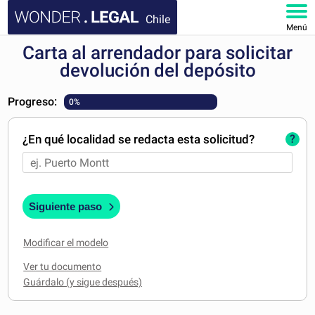
Chile
Menú
Carta al arrendador para solicitar
INICIO
devolución del depósito
DOCUMENTOS
Progreso:
0%
FAQ
¿En qué localidad se redacta esta solicitud?
?
MI CUENTA
Siguiente paso
Modificar el modelo
Ver tu documento