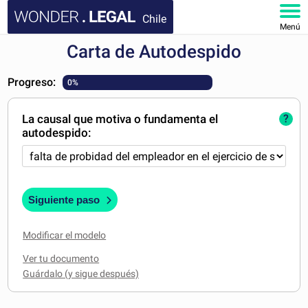
Chile
Menú
Carta de Autodespido
INICIO
Progreso:
0%
DOCUMENTOS
La causal que motiva o fundamenta el
?
FAQ
autodespido:
MI CUENTA
Siguiente paso
Modificar el modelo
Ver tu documento