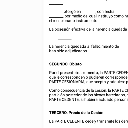
________
.
________
otorgó en
________
, con fecha
_______
________
, por medio del cual instituyó como h
el mencionado instrumento.
La posesión efectiva de la herencia quedada 
________
La herencia quedada al fallecimiento de
____
han sido adjudicados.
SEGUNDO. Objeto
Por el presente instrumento, la PARTE CEDENT
que le corresponden o pudieren corresponder
PARTE CESIONARIA, que acepta y adquiere p
Como consecuencia de la cesión, la PARTE CE
partición posterior de los bienes heredados
PARTE CEDENTE, si hubiera actuado person
TERCERO. Precio de la Cesión
La PARTE CEDENTE cede y transmite los dere