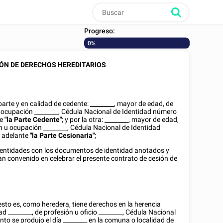
Progreso:
0%
ÓN DE DERECHOS HEREDITARIOS
parte y en calidad de cedente:
________
, mayor de edad, de
u ocupación
________
,
Cédula Nacional de Identidad
número
te
"la Parte Cedente"
; y por la otra:
________
, mayor de edad,
ón u ocupación
________
,
Cédula Nacional de Identidad
n adelante
"la Parte Cesionaria"
;
dentidades con los documentos de identidad anotados y
n convenido en celebrar el presente contrato de cesión de
sto es, como heredera, tiene derechos en la herencia
dad
________
, de profesión u oficio
________
,
Cédula Nacional
ento se produjo el día
________
en la comuna o localidad de