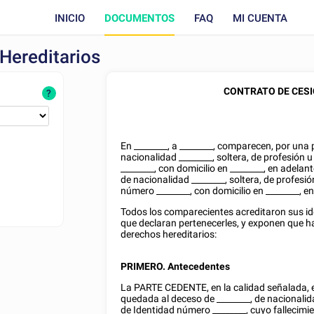
INICIO
DOCUMENTOS
FAQ
MI CUENTA
Hereditarios
CONTRATO DE CESI
?
En
________
, a
________
, comparecen, por una 
nacionalidad
________
,
soltera
, de profesión 
________
, con domicilio en
________
, en adelan
de nacionalidad
________
,
soltera
, de profesi
número
________
, con domicilio en
________
, e
Todos los comparecientes acreditaron sus i
que declaran pertenecerles, y exponen que ha
derechos hereditarios:
PRIMERO. Antecedentes
La PARTE CEDENTE, en la calidad señalada, e
quedada al deceso de
________
, de nacionali
de Identidad
número
________
, cuyo fallecimi