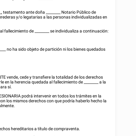
_
, testamento ante doña
________
Notario Público de
erederas y/o legatarias a las personas individualizadas en
al fallecimiento de
________
se individualiza a continuación:
____
no ha sido objeto de partición ni los bienes quedados
E vende, cede y transfiere la totalidad de los derechos
le en la herencia quedada al fallecimiento de
________
a la
ara sí.
SIONARIA podrá intervenir en todos los trámites en la
, con los mismos derechos con que podría haberlo hecho la
almente.
chos hereditarios a título de compraventa.