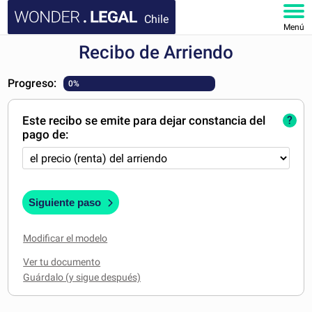
Chile
Menú
Recibo de Arriendo
INICIO
Progreso:
0%
DOCUMENTOS
Este recibo se emite para dejar constancia del
?
FAQ
pago de:
MI CUENTA
Siguiente paso
Modificar el modelo
Ver tu documento