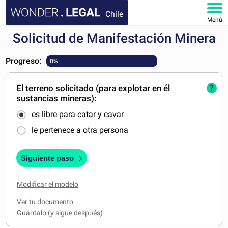
Chile
Menú
Solicitud de Manifestación Minera
INICIO
Progreso:
0%
DOCUMENTOS
El terreno solicitado (para explotar en él
?
FAQ
sustancias mineras):
es libre para catar y cavar
MI CUENTA
le pertenece a otra persona
Siguiente paso
Modificar el modelo
Ver tu documento