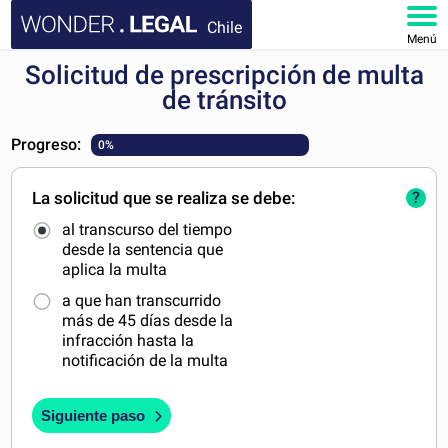
Chile
Menú
Solicitud de prescripción de multa
INICIO
de tránsito
DOCUMENTOS
Progreso:
0%
FAQ
La solicitud que se realiza se debe:
?
al transcurso del tiempo
MI CUENTA
desde la sentencia que
aplica la multa
a que han transcurrido
más de 45 días desde la
infracción hasta la
notificación de la multa
Siguiente paso