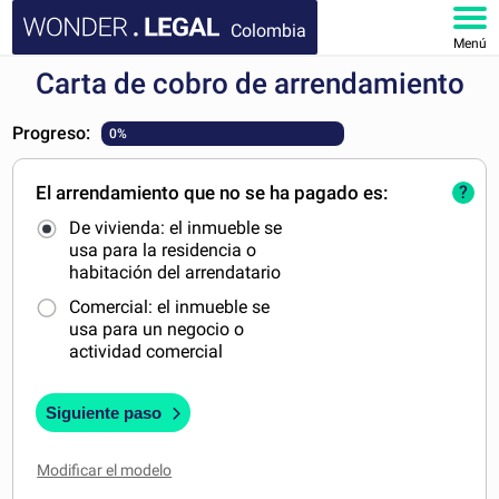
Colombia
Menú
Carta de cobro de arrendamiento
INICIO
Progreso:
0%
DOCUMENTOS
El arrendamiento que no se ha pagado es:
?
FAQ
De vivienda: el inmueble se
usa para la residencia o
MI CUENTA
habitación del arrendatario
Comercial: el inmueble se
usa para un negocio o
actividad comercial
Siguiente paso
Modificar el modelo