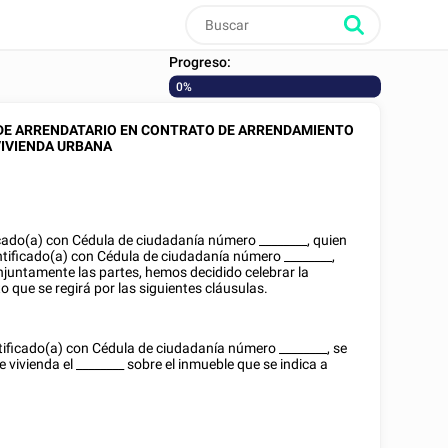
Progreso:
0%
 DE ARRENDATARIO EN CONTRATO DE ARRENDAMIENTO
VIVIENDA URBANA
icado(a) con
Cédula de ciudadanía
número
________
, quien
entificado(a) con
Cédula de ciudadanía
número
________
,
juntamente las partes, hemos decidido celebrar la
 que se regirá por las siguientes cláusulas.
ntificado(a) con
Cédula de ciudadanía
número
________
, se
e vivienda el
________
sobre el inmueble que se indica a