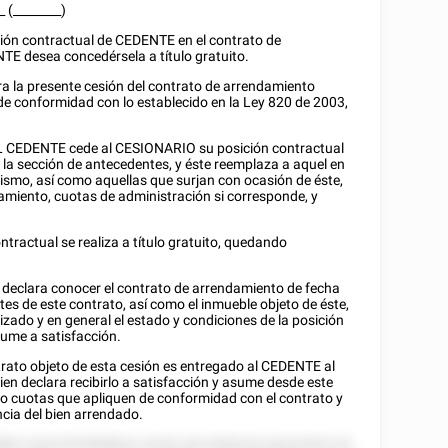
_
(________)
ón contractual de CEDENTE en el contrato de
TE desea concedérsela a título gratuito.
a la presente cesión del contrato de arrendamiento
e conformidad con lo establecido en la Ley 820 de 2003,
EL CEDENTE cede al CESIONARIO su posición contractual
 la sección de antecedentes, y éste reemplaza a aquel en
ismo, así como aquellas que surjan con ocasión de éste,
amiento, cuotas de administración si corresponde, y
ntractual se realiza a título gratuito, quedando
declara conocer el contrato de arrendamiento de fecha
es de este contrato, así como el inmueble objeto de éste,
izado y en general el estado y condiciones de la posición
ume a satisfacción.
ntrato objeto de esta cesión es entregado al CEDENTE al
en declara recibirlo a satisfacción y asume desde este
o cuotas que apliquen de conformidad con el contrato y
ncia del bien arrendado.
885 2 8222555888822 22252 28 25282222 82225522 52