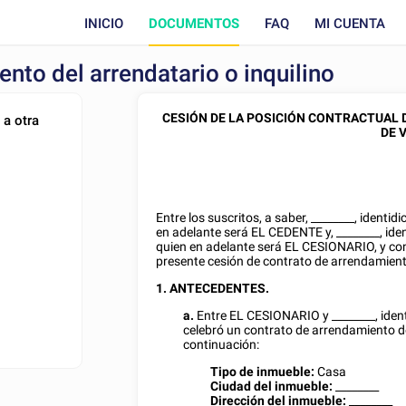
INICIO
DOCUMENTOS
FAQ
MI CUENTA
nto del arrendatario o inquilino
CESIÓN DE LA POSICIÓN CONTRACTUAL
 a otra
DE 
Entre los suscritos, a saber,
________
, identid
en adelante será EL CEDENTE y,
________
, id
quien en adelante será EL CESIONARIO, y con
presente cesión de contrato de arrendamiento
1. ANTECEDENTES.
a.
Entre EL CESIONARIO y
________
, ide
celebró un contrato de arrendamiento d
continuación:
Tipo de inmueble:
Casa
Ciudad del inmueble:
________
Dirección del inmueble:
________