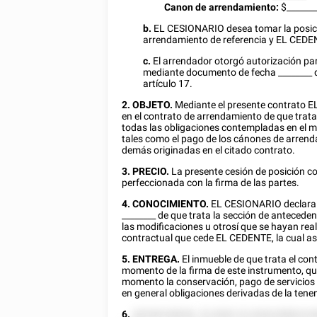
Canon de arrendamiento:
$
_______
b.
EL CESIONARIO desea tomar la posici
arrendamiento de referencia y EL CEDEN
c.
El arrendador otorgó autorización par
mediante documento de fecha
________
d
artículo 17.
2. OBJETO.
Mediante el presente contrato 
en el contrato de arrendamiento de que trata
todas las obligaciones contempladas en el m
tales como el pago de los cánones de arrend
demás originadas en el citado contrato.
3. PRECIO.
La presente cesión de posición co
perfeccionada con la firma de las partes.
4. CONOCIMIENTO.
EL CESIONARIO declara 
________
de que trata la sección de antecedent
las modificaciones u otrosí que se hayan real
contractual que cede EL CEDENTE, la cual as
5. ENTREGA.
El inmueble de que trata el co
momento de la firma de este instrumento, qui
momento la conservación, pago de servicios 
en general obligaciones derivadas de la tene
6.
28558258858.
52 8582 52 82822888222