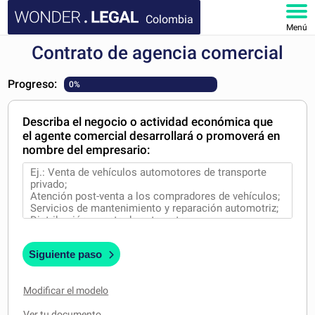
Colombia
Menú
Contrato de agencia comercial
INICIO
Progreso:
0%
DOCUMENTOS
Describa el negocio o actividad económica que
FAQ
el agente comercial desarrollará o promoverá en
nombre del empresario:
MI CUENTA
Siguiente paso
Modificar el modelo
Ver tu documento