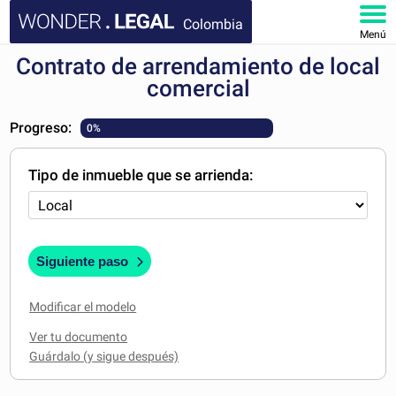
Colombia
Menú
Contrato de arrendamiento de local
INICIO
comercial
DOCUMENTOS
Progreso:
0%
FAQ
Tipo de inmueble que se arrienda:
MI CUENTA
Siguiente paso
Modificar el modelo
Ver tu documento