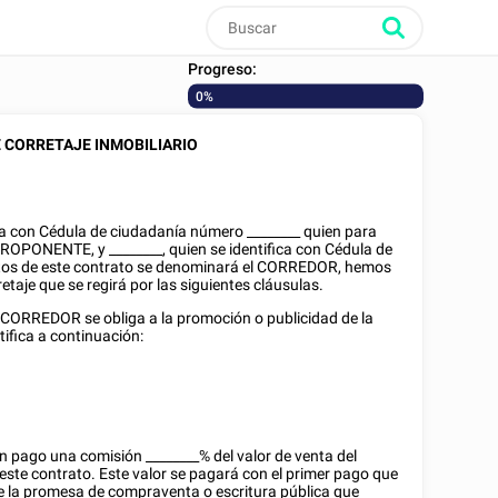
Progreso:
0%
 CORRETAJE INMOBILIARIO
ica con
Cédula de ciudadanía
número
________
quien para
L PROPONENTE, y
________
, quien se identifica con
Cédula de
ctos de este contrato se denominará el CORREDOR, hemos
etaje que se regirá por las siguientes cláusulas.
l CORREDOR se obliga a la promoción o publicidad de la
tifica a continuación:
en pago una comisión
________
% del valor de venta del
 este contrato. Este valor se pagará con el primer pago que
e la promesa de compraventa o escritura pública que