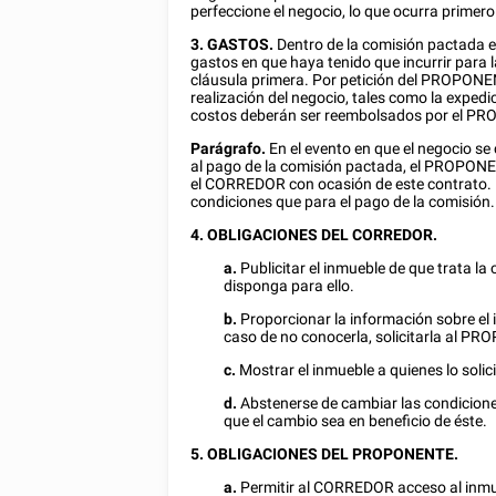
perfeccione el negocio, lo que ocurra primero
3. GASTOS.
Dentro de la comisión pactada
gastos en que haya tenido que incurrir para l
cláusula primera. Por petición del PROPONEN
realización del negocio, tales como la expedic
costos deberán ser reembolsados por el P
Parágrafo.
En el evento en que el negocio s
al pago de la comisión pactada, el PROPONE
el CORREDOR con ocasión de este contrato. 
condiciones que para el pago de la comisión.
4. OBLIGACIONES DEL CORREDOR.
a.
Publicitar el inmueble de que trata la
disponga para ello.
b.
Proporcionar la información sobre el i
caso de no conocerla, solicitarla al P
c.
Mostrar el inmueble a quienes lo solic
d.
Abstenerse de cambiar las condicion
que el cambio sea en beneficio de éste.
5.
OBLIGACIONES DEL PROPONENTE.
a.
Permitir al CORREDOR acceso al inmu