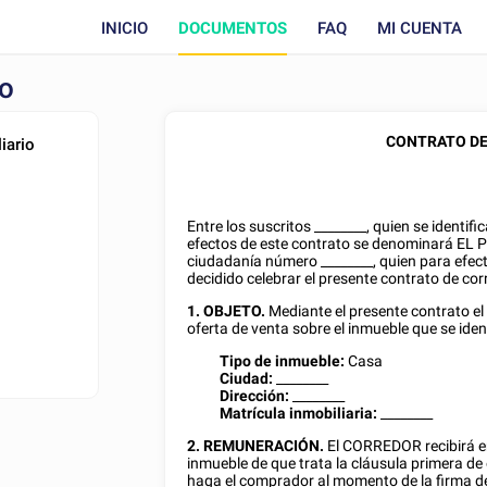
INICIO
DOCUMENTOS
FAQ
MI CUENTA
io
CONTRATO DE
iario
Entre los suscritos
________
, quien se identif
efectos de este contrato se denominará E
ciudadanía
número
________
, quien para efe
decidido celebrar el presente contrato de corr
1. OBJETO.
Mediante el presente contrato e
oferta de venta sobre el inmueble que se iden
Tipo de inmueble:
Casa
Ciudad:
________
Dirección:
________
Matrícula inmobiliaria:
________
2. REMUNERACIÓN.
El CORREDOR recibirá 
inmueble de que trata la cláusula primera de
haga el comprador al momento de la firma d