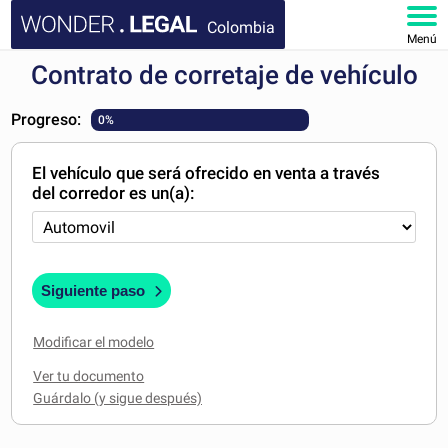
Colombia
Menú
Contrato de corretaje de vehículo
INICIO
Progreso:
0%
DOCUMENTOS
El vehículo que será ofrecido en venta a través
FAQ
del corredor es un(a):
MI CUENTA
Siguiente paso
Modificar el modelo
Ver tu documento