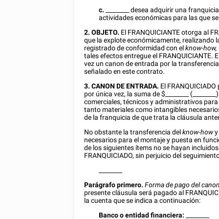
c.
________
desea adquirir una franquici
actividades económicas para las que se
2. OBJETO.
El FRANQUICIANTE otorga al FR
que la explote económicamente, realizando 
registrado de conformidad con el
know-how,
tales efectos entregue el FRANQUICIANTE. 
vez un canon de entrada por la transferencia
señalado en este contrato.
3. CANON DE ENTRADA.
El FRANQUICIADO pa
por única vez, la suma de $
________
(________)
comerciales, técnicos y administrativos para
tanto materiales como intangibles necesario
de la franquicia de que trata la cláusula anter
No obstante la transferencia del
know-how
y
necesarios para el montaje y puesta en funci
de los siguientes ítems no se hayan incluido
FRANQUICIADO, sin perjuicio del seguimient
________
Parágrafo primero.
Forma de pago del canon
presente cláusula será pagado al FRANQUIC
la cuenta que se indica a continuación:
Banco o entidad financiera:
________