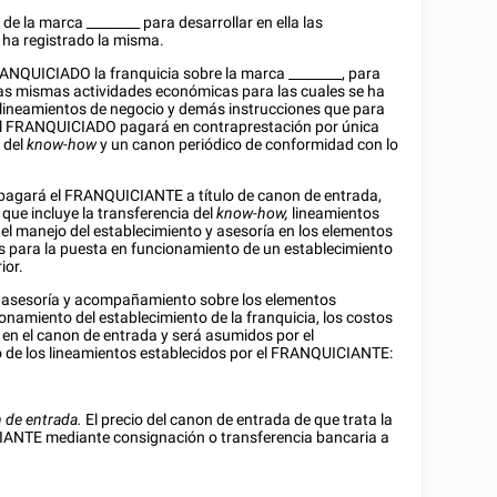
a de la marca
________
para desarrollar en ella las
 ha registrado la misma.
ANQUICIADO la franquicia sobre la marca
________
, para
las mismas actividades económicas para las cuales se ha
lineamientos de negocio y demás instrucciones que para
El FRANQUICIADO pagará en contraprestación por única
 del
know-how
y un canon periódico de conformidad con lo
gará el FRANQUICIANTE a título de canon de entrada,
 que incluye la transferencia del
know-how,
lineamientos
 el manejo del establecimiento y asesoría en los elementos
s para la puesta en funcionamiento de un establecimiento
ior.
 asesoría y acompañamiento sobre los elementos
onamiento del establecimiento de la franquicia, los costos
s en el canon de entrada y será asumidos por el
o de los lineamientos establecidos por el FRANQUICIANTE:
 de entrada.
El precio del canon de entrada de que trata la
IANTE mediante consignación o transferencia bancaria a