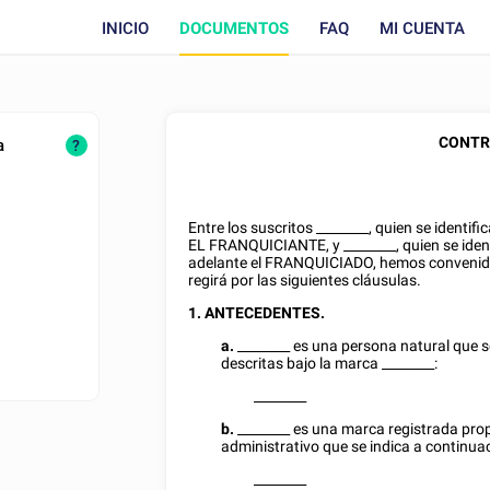
INICIO
DOCUMENTOS
FAQ
MI CUENTA
CONTR
a
?
Entre los suscritos
________
, quien se identif
EL FRANQUICIANTE, y
________
, quien se ide
adelante el FRANQUICIADO, hemos convenid
regirá por las siguientes cláusulas.
1. ANTECEDENTES.
a.
________
es una persona natural que s
descritas bajo la marca
________
:
________
b.
________
es una marca registrada pro
administrativo que se indica a continua
________