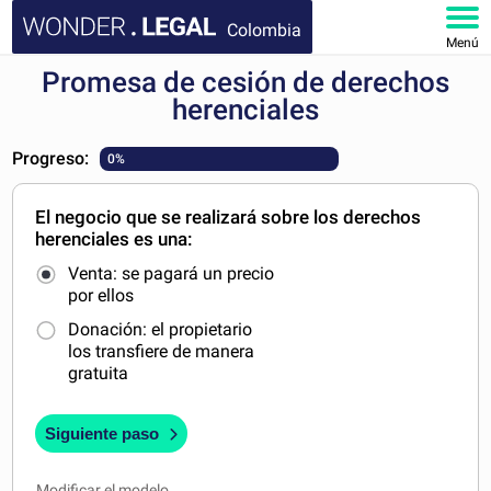
Colombia
Menú
Promesa de cesión de derechos
INICIO
herenciales
DOCUMENTOS
Progreso:
0%
FAQ
El negocio que se realizará sobre los derechos
herenciales es una:
MI CUENTA
Venta: se pagará un precio
por ellos
Donación: el propietario
los transfiere de manera
gratuita
Siguiente paso
Modificar el modelo