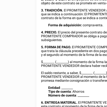
objeto de este contrato se promete en venta
3. TRADICIÓN.
El PROMITENTE VENDEDOR adqu
que se indica a continuación: El PROMITENT
contrato de la forma en que se indica a cont
Forma de adquisición:
compraventa.
4. PRECIO.
El precio del presente contrato d
PROMITENTE COMPRADOR se obliga a pagar de
subsiguientes.
5. FORMA DE PAGO.
El PROMITENTE COMPR
que trata la cláusula precedente en dos pago
y el segundo al momento de la firma de la escr
$
________
(________) al momento de la firma 
PROMITENTE VENDEDOR declara haber recibid
El saldo restante, a saber, $________ (___
PROMITENTE VENDEDOR al momento de la firma
promesa mediante consignación o transferenc
Entidad
:
________
Tipo de cuenta
:
Ahorros
Número de cuenta
:
________
6. ENTREGA MATERIAL.
El PROMITENTE VEND
este contrato al momento de la firma de l