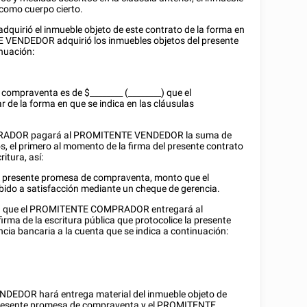
 como cuerpo cierto.
irió el inmueble objeto de este contrato de la forma en
E VENDEDOR adquirió los inmuebles objetos del presente
inuación:
e compraventa es de $
________
(________) que el
 la forma en que se indica en las cláusulas
ADOR pagará al PROMITENTE VENDEDOR la suma de
s, el primero al momento de la firma del presente contrato
itura, así:
la presente promesa de compraventa, monto que el
o a satisfacción mediante un cheque de gerencia.
_____) que el PROMITENTE COMPRADOR entregará al
 de la escritura pública que protocolice la presente
ia bancaria a la cuenta que se indica a continuación:
EDOR hará entrega material del inmueble objeto de
a presente promesa de compraventa y el PROMITENTE