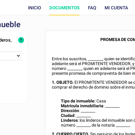
INICIO
DOCUMENTOS
FAQ
MI CUENTA
mueble
PROMESA DE COM
deros,
?
Entre los suscritos,
________
, quien se identif
adelante será el PROMITENTE VENDEDOR, 
número
________
, quien en adelante será e
presente promesa de compraventa de bien inm
1. OBJETO.
El PROMITENTE VENDEDOR se ob
comprar el derecho de dominio sobre el inmue
Tipo de inmueble:
Casa
Matrícula inmobiliaria
:
________
Dirección
:
________
Ciudad
:
________
Linderos
: los linderos del inmueble so
número
________
de la notaría
________
2. CUERPO CIERTO.
Sin perjuicio de los lind