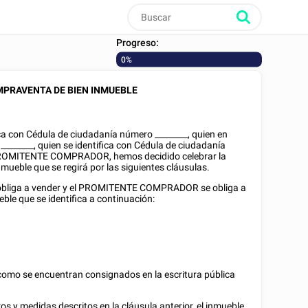
Progreso:
0%
PRAVENTA DE BIEN INMUEBLE
ica con
Cédula de ciudadanía
número
________
, quien en
y
________
, quien se identifica con
Cédula de ciudadanía
l PROMITENTE COMPRADOR, hemos decidido celebrar la
ueble que se regirá por las siguientes cláusulas.
liga a vender y el PROMITENTE COMPRADOR se obliga a
ble que se identifica a continuación:
n como se encuentran consignados en la escritura pública
eros y medidas descritos en la cláusula anterior, el inmueble