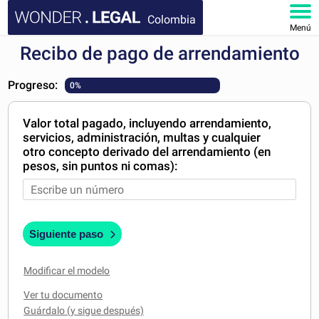
Colombia
Menú
Recibo de pago de arrendamiento
INICIO
Progreso:
0%
DOCUMENTOS
Valor total pagado, incluyendo arrendamiento,
FAQ
servicios, administración, multas y cualquier
otro concepto derivado del arrendamiento (en
MI CUENTA
pesos, sin puntos ni comas):
Siguiente paso
Modificar el modelo
Ver tu documento