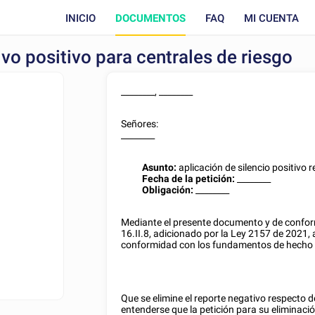
INICIO
DOCUMENTOS
FAQ
MI CUENTA
ivo positivo para centrales de riesgo
________
,
________
Señores:
________
Asunto:
aplicación de silencio positivo 
Fecha de la petición:
________
Obligación:
________
Mediante el presente documento y de conform
16.II.8, adicionado por la Ley 2157 de 2021, a
conformidad con los fundamentos de hecho 
Que se elimine el reporte negativo respecto de
entenderse que la petición para su eliminació