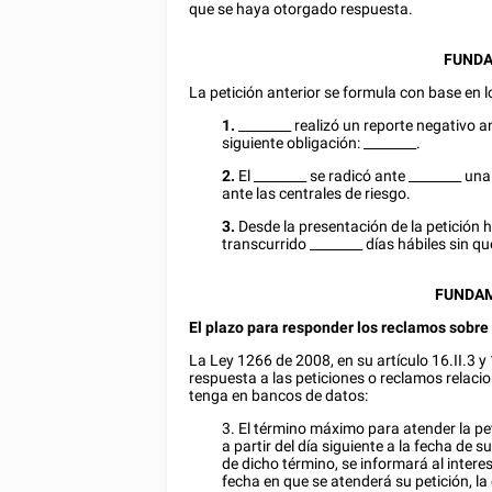
que se haya otorgado respuesta.
FUNDA
La petición anterior se formula con base en l
1.
________
realizó un reporte negativo an
siguiente obligación:
________
.
2.
El
________
se radicó ante
________
una 
ante las centrales de riesgo.
3.
Desde la presentación de la petición
transcurrido
________
días hábiles sin q
FUNDAM
El plazo para responder los reclamos sobre 
La Ley 1266 de 2008, en su artículo 16.II.3 y 
respuesta a las peticiones o reclamos relacio
tenga en bancos de datos:
3. El término máximo para atender la pe
a partir del día siguiente a la fecha de 
de dicho término, se informará al inter
fecha en que se atenderá su petición, la