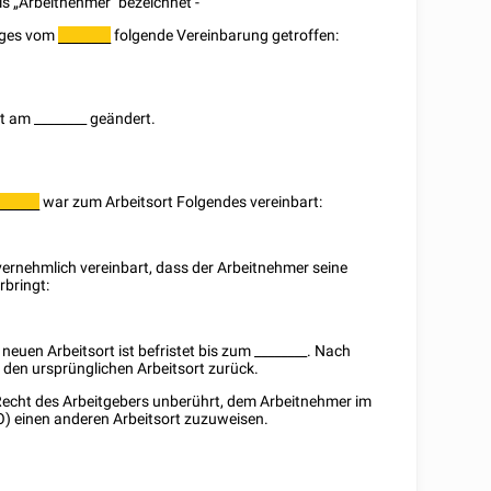
ls „Arbeitnehmer" bezeichnet -
rages vom
folgende Vereinbarung getroffen:
________
zt am
________
geändert.
war zum Arbeitsort Folgendes vereinbart:
_______
vernehmlich vereinbart, dass der Arbeitnehmer seine
rbringt:
 neuen Arbeitsort ist befristet bis zum
________
. Nach
n den ursprünglichen Arbeitsort zurück.
 Recht des Arbeitgebers unberührt, dem Arbeitnehmer im
 einen anderen Arbeitsort zuzuweisen.