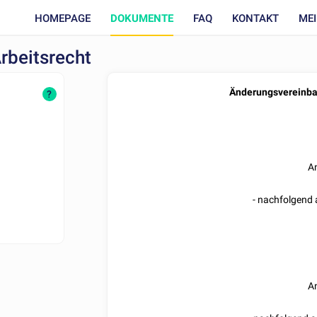
HOMEPAGE
DOKUMENTE
FAQ
KONTAKT
ME
rbeitsrecht
Änderungsvereinbar
n
?
An
- nachfolgend a
An