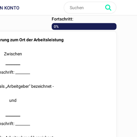
IN KONTO
Fortschritt:
0%
ung zum Ort der Arbeitsleistung
Zwischen
________
schrift:
________
ls „Arbeitgeber" bezeichnet -
und
________
schrift:
________