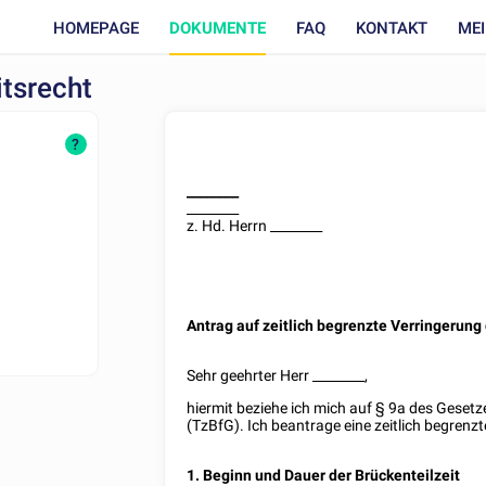
HOMEPAGE
DOKUMENTE
FAQ
KONTAKT
ME
itsrecht
?
________
________
z. Hd. Herrn
________
Antrag auf zeitlich begrenzte Verringerung
Sehr geehrter Herr
________
,
hiermit beziehe ich mich auf § 9a des Gesetze
(TzBfG). Ich beantrage eine zeitlich begrenzt
1. Beginn und Dauer der Brückenteilzeit