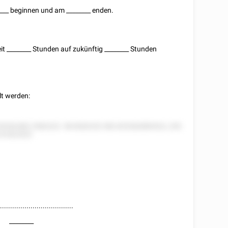
___
beginnen und am
________
enden.
eit
________
Stunden auf zukünftig
________
Stunden
ilt werden:
5528 882 2582222. 58 8282252 582 825282885522, 255
25 822522.
.....................................
________