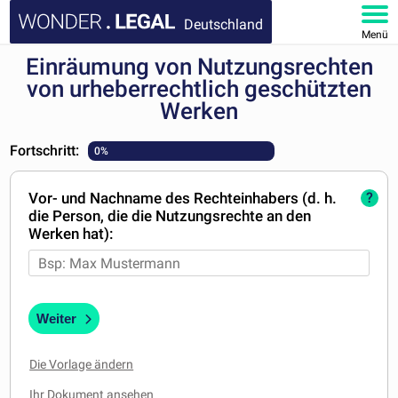
Deutschland
Menü
Einräumung von Nutzungsrechten
HOMEPAGE
von urheberrechtlich geschützten
Werken
DOKUMENTE
Fortschritt:
0%
FAQ
Vor- und Nachname des Rechteinhabers (d. h.
?
KONTAKT
die Person, die die Nutzungsrechte an den
Werken hat):
MEIN KONTO
Weiter
Die Vorlage ändern
Ihr Dokument ansehen