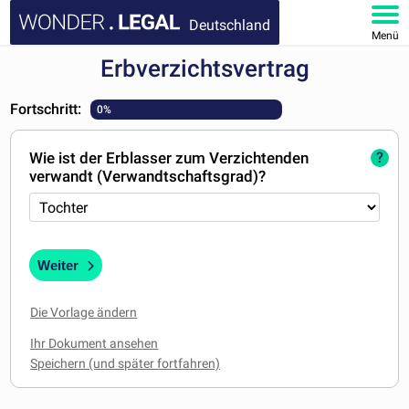
Deutschland
Menü
Erbverzichtsvertrag
HOMEPAGE
Fortschritt:
0%
DOKUMENTE
Wie ist der Erblasser zum Verzichtenden
?
FAQ
verwandt (Verwandtschaftsgrad)?
KONTAKT
MEIN KONTO
Weiter
Die Vorlage ändern
Ihr Dokument ansehen