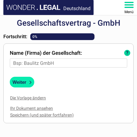
Deutschland
Menü
Gesellschaftsvertrag - GmbH
HOMEPAGE
Fortschritt:
0%
DOKUMENTE
Name (Firma) der Gesellschaft:
?
FAQ
KONTAKT
Weiter
MEIN KONTO
Die Vorlage ändern
Ihr Dokument ansehen