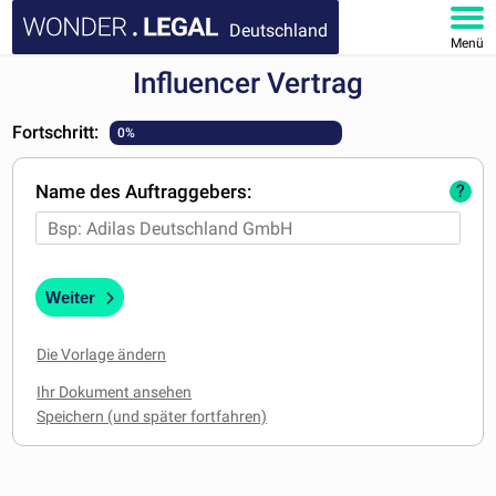
Deutschland
Menü
Influencer Vertrag
HOMEPAGE
Fortschritt:
0%
DOKUMENTE
Name des Auftraggebers:
?
FAQ
KONTAKT
Weiter
MEIN KONTO
Die Vorlage ändern
Ihr Dokument ansehen