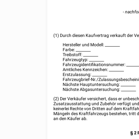
-
nachfo
(1) Durch diesen Kaufvertrag verkauft der V
Hersteller und Modell:
________
Farbe:
________
Treibstoff:
________
Fahrzeugtyp:
________
Fahrzeugidentifikationsnummer:
______
Amtliches Kennzeichen:
________
Erstzulassung:
________
Fahrzeugbrief-Nr./Zulassungsbescheinig
Nächste Hauptuntersuchung:
________
Nächste Abgasuntersuchung:
________
(2) Der Verkäufer versichert, dass er unbes
Zusatzausstattung und Zubehör verfügt und 
keinerlei Rechte von Dritten auf dem Kraftf
Mängeln des Kraftfahrzeugs bestehen, tritt 
an den Käufer ab.
§ 2