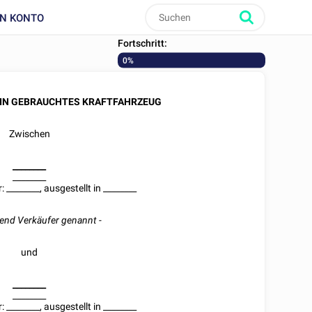
IN KONTO
Fortschritt:
0%
EIN GEBRAUCHTES KRAFTFAHRZEUG
Zwischen
________
________
r:
________
, ausgestellt in
________
end Verkäufer genannt -
und
________
________
r:
________
, ausgestellt in
________