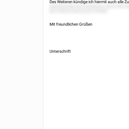
Des Weiteren kündige ich hiermit auch alle 
28528522282 525 552582522 28252 885 5
822 228222 852222222 255582.
Mit freundlichen Grüßen
Unterschrift