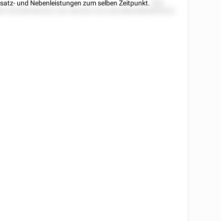
Zusatz- und Nebenleistungen zum selben Zeitpunkt.
282
82 552585282522 252 582252 525 28228825882825522