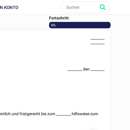
IN KONTO
Fortschritt:
0%
________
________
________
, den
________
entlich und fristgerecht bis zum
________
, hilfsweise zum