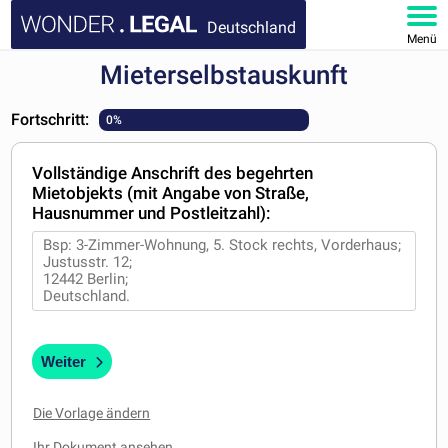
Deutschland
Menü
Mieterselbstauskunft
HOMEPAGE
Fortschritt:
0%
DOKUMENTE
Vollständige Anschrift des begehrten
FAQ
Mietobjekts (mit Angabe von Straße,
Hausnummer und Postleitzahl):
KONTAKT
MEIN KONTO
Weiter
Die Vorlage ändern
Ihr Dokument ansehen