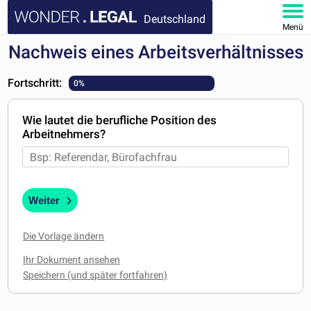
Deutschland
Menü
Nachweis eines Arbeitsverhältnisses
HOMEPAGE
Fortschritt:
0%
DOKUMENTE
Wie lautet die berufliche Position des
FAQ
Arbeitnehmers?
KONTAKT
MEIN KONTO
Weiter
Die Vorlage ändern
Ihr Dokument ansehen