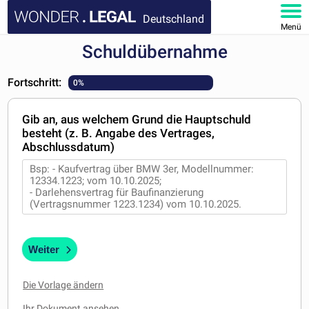
Deutschland
Menü
Schuldübernahme
HOMEPAGE
Fortschritt:
0%
DOKUMENTE
Gib an, aus welchem Grund die Hauptschuld
FAQ
besteht (z. B. Angabe des Vertrages,
Abschlussdatum)
KONTAKT
MEIN KONTO
Weiter
Die Vorlage ändern
Ihr Dokument ansehen