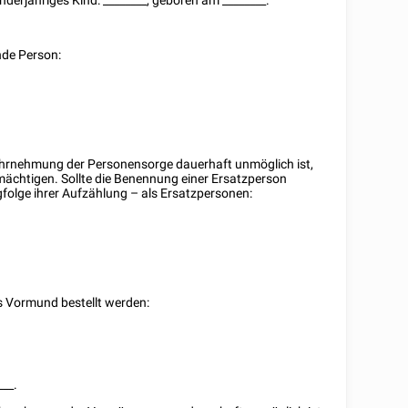
inderjähriges Kind:
________
, geboren am
________
.
nde Person:
ahrnehmung der Personensorge dauerhaft unmöglich ist,
llmächtigen. Sollte die Benennung einer Ersatzperson
gfolge ihrer Aufzählung – als Ersatzpersonen:
s Vormund bestellt werden:
___
.