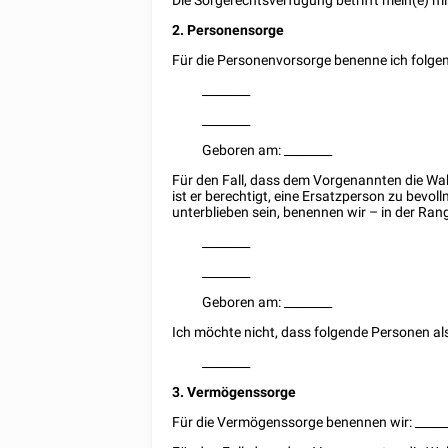
Die Sorgerechtsverfügung betrifft mein(e) m
2. Personensorge
Für die Personenvorsorge benenne ich folge
________
________
Geboren am:
________
Für den Fall, dass dem Vorgenannten die W
ist er berechtigt, eine Ersatzperson zu bevo
unterblieben sein, benennen wir – in der Ran
________
________
Geboren am:
________
Ich möchte nicht, dass folgende Personen al
________
3. Vermögenssorge
Für die Vermögenssorge benennen wir:
_____