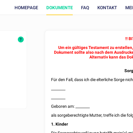
HOMEPAGE
DOKUMENTE
FAQ
KONTAKT
ME
!! 
?
Um ein gültiges Testament zu erstellen
Dokument sollte also nach dem Ausdruck
Alternativ kann das Do
Sorg
Für den Fall, dass ich die elterliche Sorge n
________
________
Geboren am:
________
als sorgeberechtigte Mutter, treffe ich die f
1. Kinder