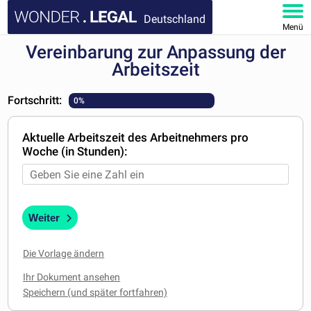
Deutschland
Menü
Vereinbarung zur Anpassung der
HOMEPAGE
Arbeitszeit
DOKUMENTE
Fortschritt:
0%
FAQ
Aktuelle Arbeitszeit des Arbeitnehmers pro
Woche (in Stunden):
KONTAKT
MEIN KONTO
Weiter
Die Vorlage ändern
Ihr Dokument ansehen