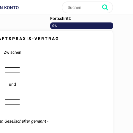
IN KONTO
Fortschritt:
0%
 F T S P R A X I S - V E R T R A G
Zwischen
________
________
und
________
________
n Gesellschafter genannt -