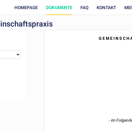
HOMEPAGE
DOKUMENTE
FAQ
KONTAKT
ME
einschaftspraxis
G E M E I N S C H A
-
im Folgende