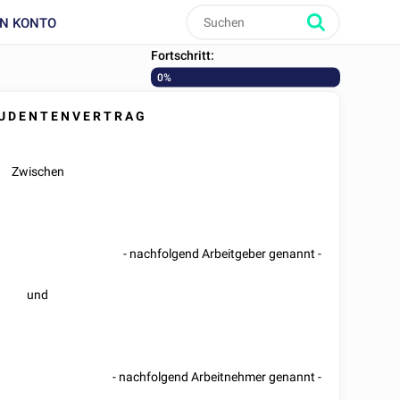
IN KONTO
Fortschritt:
0%
U D E N T E N V E R T R A G
Zwischen
- nachfolgend Arbeitgeber genannt -
und
- nachfolgend Arbeitnehmer genannt -