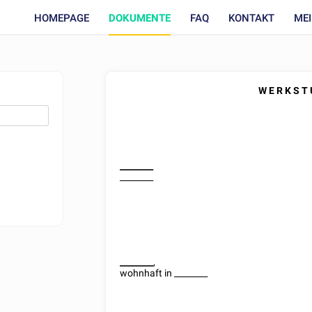
HOMEPAGE
DOKUMENTE
FAQ
KONTAKT
ME
W E R K S T 
________
________
________
,
wohnhaft in
________