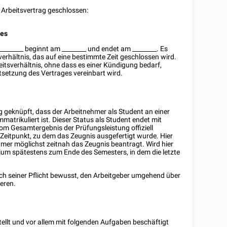
 Arbeitsvertrag geschlossen:
ses
________
beginnt am
________
und endet am
________
. Es
verhältnis, das auf eine bestimmte Zeit geschlossen wird.
itsverhältnis, ohne dass es einer Kündigung bedarf,
rtsetzung des Vertrages vereinbart wird.
ng geknüpft, dass der Arbeitnehmer als Student an einer
mmatrikuliert ist. Dieser Status als Student endet mit
om Gesamtergebnis der Prüfungsleistung offiziell
r Zeitpunkt, zu dem das Zeugnis ausgefertigt wurde. Hier
er möglichst zeitnah das Zeugnis beantragt. Wird hier
dium spätestens zum Ende des Semesters, in dem die letzte
sich seiner Pflicht bewusst, den Arbeitgeber umgehend über
ieren.
ellt und vor allem mit folgenden Aufgaben beschäftigt