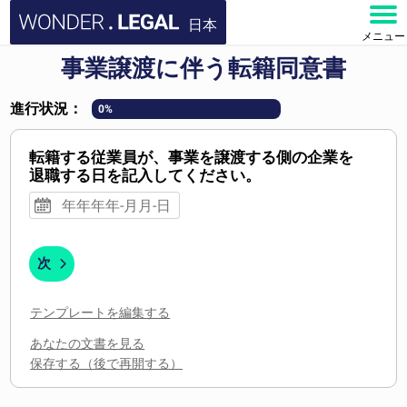
日本
メニュー
事業譲渡に伴う転籍同意書
ホーム
進行状況：
0%
文書
転籍する従業員が、事業を譲渡する側の企業を
よくある質問
退職する日を記入してください。
お問い合わせ
アカウント
次
テンプレートを編集する
あなたの文書を見る