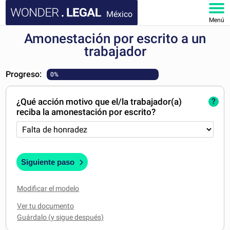
México
Menú
Amonestación por escrito a un
INICIO
trabajador
DOCUMENTOS
Progreso:
0%
FAQ
¿Qué acción motivo que el/la trabajador(a)
?
reciba la amonestación por escrito?
MI CUENTA
Siguiente paso
Modificar el modelo
Ver tu documento