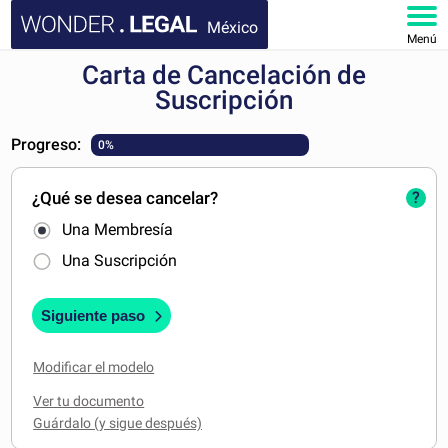
México
Menú
Carta de Cancelación de
INICIO
Suscripción
DOCUMENTOS
Progreso:
0%
FAQ
¿Qué se desea cancelar?
?
Una Membresía
MI CUENTA
Una Suscripción
Siguiente paso
Modificar el modelo
Ver tu documento